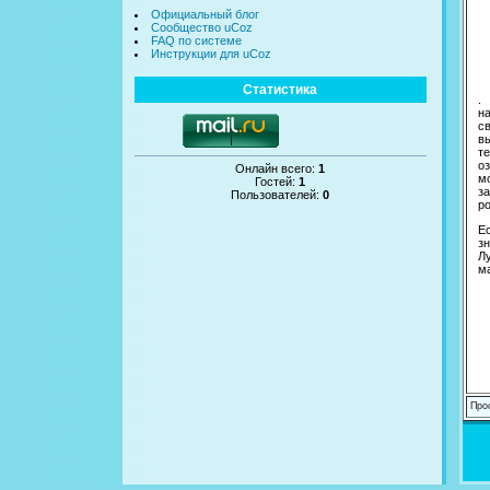
Официальный блог
Сообщество uCoz
FAQ по системе
Инструкции для uCoz
Статистика
.
н
с
в
т
о
Онлайн всего:
1
м
Гостей:
1
з
Пользователей:
0
р
Е
з
Л
м
Про