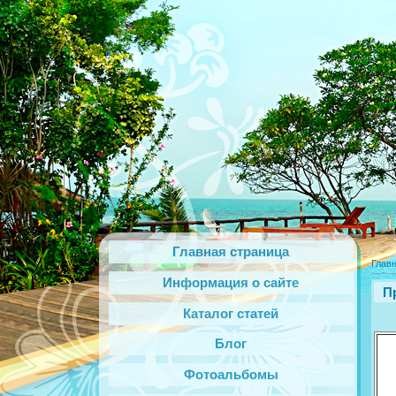
Главная страница
Глав
Информация о сайте
П
Каталог статей
Блог
Фотоальбомы