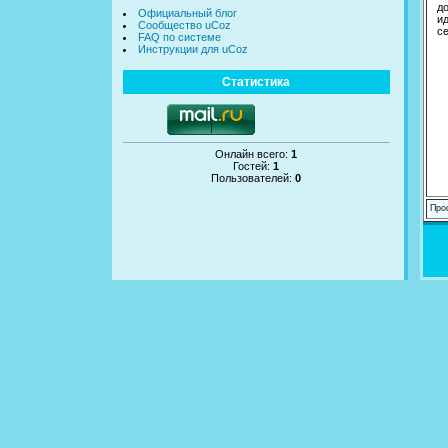
д
Официальный блог
и
Сообщество uCoz
с
FAQ по системе
Инструкции для uCoz
Статистика
Онлайн всего:
1
Гостей:
1
Пользователей:
0
Про