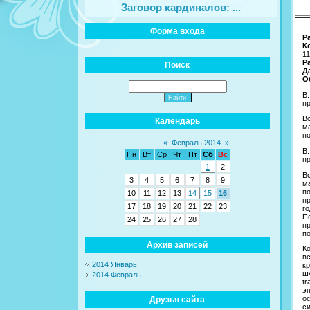
Заговор кардиналов: ...
Форма входа
Р
К
11
Р
Поиск
Д
О
В
п
В
Календарь
м
п
«
Февраль 2014
»
В
Пн
Вт
Ср
Чт
Пт
Сб
Вс
п
1
2
В
3
4
5
6
7
8
9
м
п
10
11
12
13
14
15
16
п
17
18
19
20
21
22
23
г
П
24
25
26
27
28
п
по
Архив записей
К
в
2014 Январь
к
ш
2014 Февраль
t
э
о
Друзья сайта
с