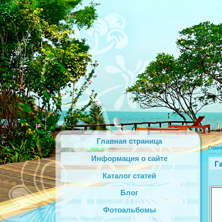
Главная страница
Глав
Информация о сайте
Г
Каталог статей
Блог
Фотоальбомы